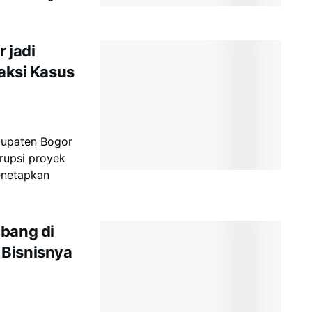
 jadi
Saksi Kasus
abupaten Bogor
rupsi proyek
enetapkan
mbang di
 Bisnisnya