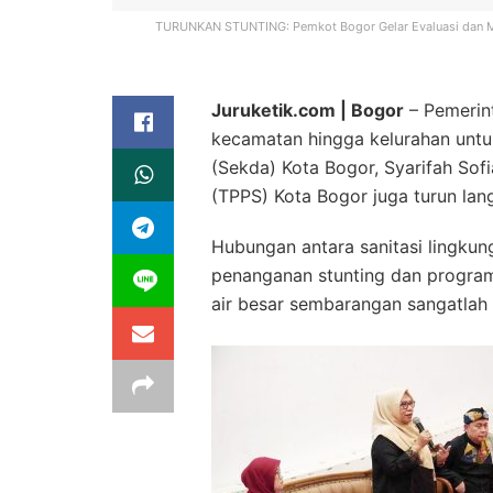
TURUNKAN STUNTING: Pemkot Bogor Gelar Evaluasi dan Mo
Juruketik.com | Bogor
– Pemerin
kecamatan hingga kelurahan untu
(Sekda) Kota Bogor, Syarifah Sof
(TPPS) Kota Bogor juga turun lang
Hubungan antara sanitasi lingku
penanganan stunting dan program
air besar sembarangan sangatlah p