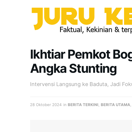
Ikhtiar Pemkot B
Angka Stunting
Intervensi Langsung ke Baduta, Jadi Fo
28 Oktober 2024
in
BERITA TERKINI
,
BERITA UTAMA