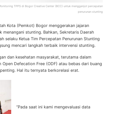
nitoring TPPS di Bogor Creative Center (BCC) untuk menggenjot percepatan
penurunan stunting
tah Kota (Pemkot) Bogor menggerakan jajaran
k menangani stunting. Bahkan, Sekretaris Daerah
iah selaku Ketua Tim Percepatan Penurunan Stunting
sung mencari langkah terbaik intervensi stunting.
ngan dan kesehatan masyarakat, terutama dalam
 Open Defecation Free (ODF) atau bebas dari buang
enting. Hal itu ternyata berkorelasi erat.
“Pada saat ini kami mengevaluasi data