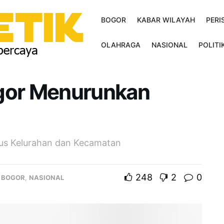
BOGOR
KABAR WILAYAH
PERI
OLAHRAGA
NASIONAL
POLITI
ogor Menurunkan
kus Kelurahan dan Kecamatan
248
2
0
,
BOGOR
,
NASIONAL