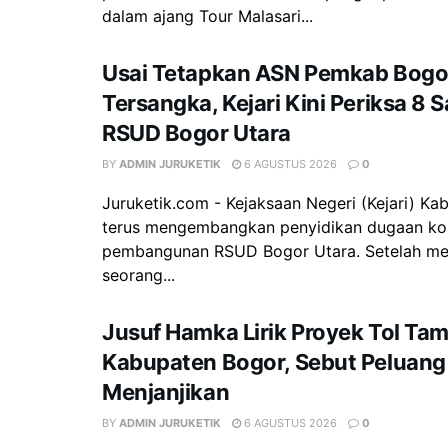
dalam ajang Tour Malasari...
Usai Tetapkan ASN Pemkab Bogor
Tersangka, Kejari Kini Periksa 8 
RSUD Bogor Utara
BY
ADMIN JURUKETIK
6 AGUSTUS 2026
0
Juruketik.com - Kejaksaan Negeri (Kejari) K
terus mengembangkan penyidikan dugaan ko
pembangunan RSUD Bogor Utara. Setelah m
seorang...
Jusuf Hamka Lirik Proyek Tol Ta
Kabupaten Bogor, Sebut Peluang
Menjanjikan
BY
ADMIN JURUKETIK
6 AGUSTUS 2026
0