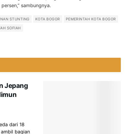
3 persen,” sambungnya.
UNAN STUNTING
KOTA BOGOR
PEMERINTAH KOTA BOGOR
FAH SOFIAH
an Jepang
limun
da dari 18
n ambil bagian