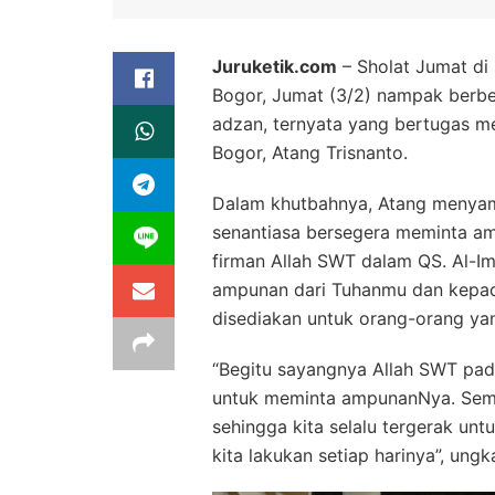
Juruketik.com
– Sholat Jumat di
Bogor, Jumat (3/2) nampak berbed
adzan, ternyata yang bertugas 
Bogor, Atang Trisnanto.
Dalam khutbahnya, Atang menyam
senantiasa bersegera meminta a
firman Allah SWT dalam QS. Al-I
ampunan dari Tuhanmu dan kepada
disediakan untuk orang-orang yan
“Begitu sayangnya Allah SWT pa
untuk meminta ampunanNya. Semo
sehingga kita selalu tergerak un
kita lakukan setiap harinya”, ung