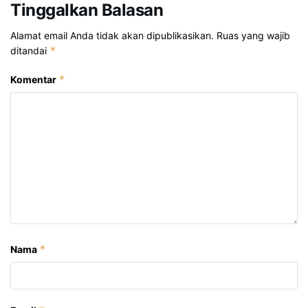
Tinggalkan Balasan
Alamat email Anda tidak akan dipublikasikan.
Ruas yang wajib
*
ditandai
*
Komentar
*
Nama