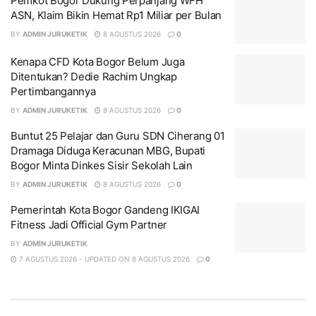
Pemkot Bogor Dukung Perpanjang WFH
ASN, Klaim Bikin Hemat Rp1 Miliar per Bulan
BY
ADMIN JURUKETIK
8 AGUSTUS 2026
0
Kenapa CFD Kota Bogor Belum Juga
Ditentukan? Dedie Rachim Ungkap
Pertimbangannya
BY
ADMIN JURUKETIK
8 AGUSTUS 2026
0
Buntut 25 Pelajar dan Guru SDN Ciherang 01
Dramaga Diduga Keracunan MBG, Bupati
Bogor Minta Dinkes Sisir Sekolah Lain
BY
ADMIN JURUKETIK
8 AGUSTUS 2026
0
Pemerintah Kota Bogor Gandeng IKIGAI
Fitness Jadi Official Gym Partner
BY
ADMIN JURUKETIK
7 AGUSTUS 2026 - UPDATED ON 8 AGUSTUS 2026
0