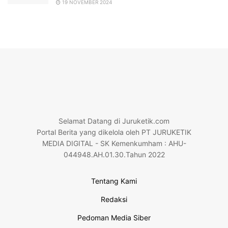
19 NOVEMBER 2024
Selamat Datang di Juruketik.com
Portal Berita yang dikelola oleh PT JURUKETIK
MEDIA DIGITAL - SK Kemenkumham : AHU-
044948.AH.01.30.Tahun 2022
Tentang Kami
Redaksi
Pedoman Media Siber