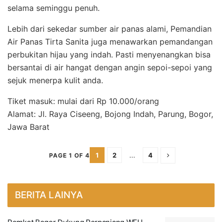
selama seminggu penuh.
Lebih dari sekedar sumber air panas alami, Pemandian
Air Panas Tirta Sanita juga menawarkan pemandangan
perbukitan hijau yang indah. Pasti menyenangkan bisa
bersantai di air hangat dengan angin sepoi-sepoi yang
sejuk menerpa kulit anda.
Tiket masuk: mulai dari Rp 10.000/orang
Alamat: Jl. Raya Ciseeng, Bojong Indah, Parung, Bogor,
Jawa Barat
1
2
...
4
PAGE 1 OF 4
BERITA LAINYA