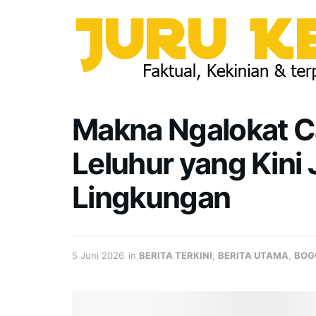
Makna Ngalokat Cai
Leluhur yang Kini
Lingkungan
5 Juni 2026
in
BERITA TERKINI
,
BERITA UTAMA
,
BOG