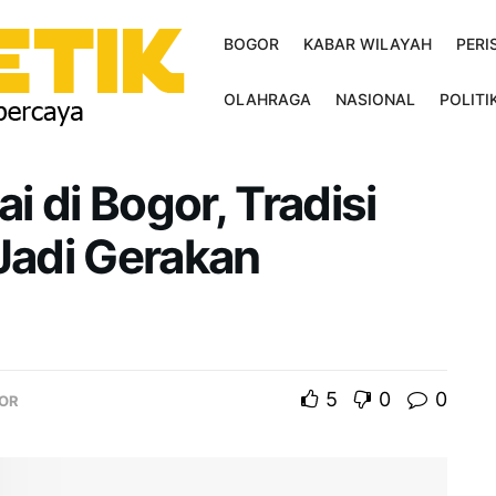
BOGOR
KABAR WILAYAH
PERI
OLAHRAGA
NASIONAL
POLITI
 di Bogor, Tradisi
 Jadi Gerakan
5
0
0
OR