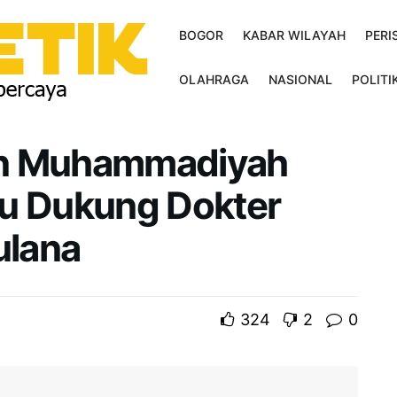
BOGOR
KABAR WILAYAH
PERI
OLAHRAGA
NASIONAL
POLITI
an Muhammadiyah
tu Dukung Dokter
ulana
324
2
0