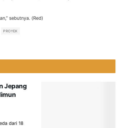
n,” sebutnya. (Red)
PROYEK
an Jepang
limun
da dari 18