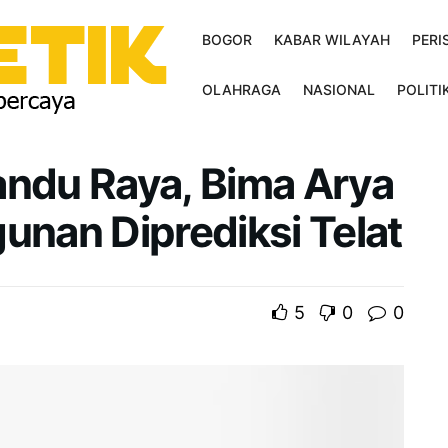
BOGOR
KABAR WILAYAH
PERI
OLAHRAGA
NASIONAL
POLITI
andu Raya, Bima Arya
nan Diprediksi Telat
5
0
0