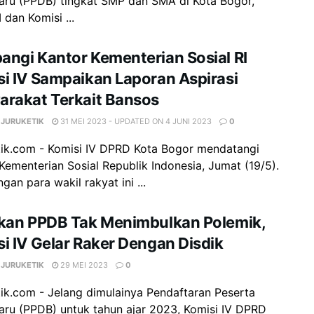
Baru (PPDB) tingkat SMP dan SMA di Kota Bogor,
I dan Komisi ...
ngi Kantor Kementerian Sosial RI
i IV Sampaikan Laporan Aspirasi
arakat Terkait Bansos
 JURUKETIK
31 MEI 2023 - UPDATED ON 4 JUNI 2023
0
tik.com - Komisi IV DPRD Kota Bogor mendatangi
Kementerian Sosial Republik Indonesia, Jumat (19/5).
gan para wakil rakyat ini ...
ikan PPDB Tak Menimbulkan Polemik,
i IV Gelar Raker Dengan Disdik
 JURUKETIK
29 MEI 2023
0
ik.com - Jelang dimulainya Pendaftaran Peserta
aru (PPDB) untuk tahun ajar 2023, Komisi IV DPRD