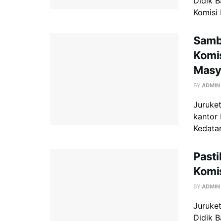
Didik 
Komisi 
Samba
Komis
Masy
BY
ADMIN
Juruke
kantor 
Kedatan
Past
Komis
BY
ADMIN
Juruket
Didik B