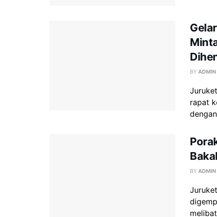
Gelar
Minta
Dihe
BY
ADMIN
Juruke
rapat k
dengan
Pora
Bakal
BY
ADMIN
Juruket
digemp
melibat