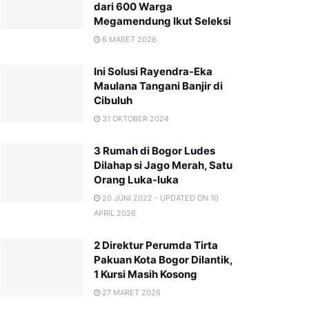
dari 600 Warga
Megamendung Ikut Seleksi
6 MARET 2026
Ini Solusi Rayendra-Eka
Maulana Tangani Banjir di
Cibuluh
31 OKTOBER 2024
3 Rumah di Bogor Ludes
Dilahap si Jago Merah, Satu
Orang Luka-luka
20 JUNI 2022 - UPDATED ON 10
APRIL 2026
2 Direktur Perumda Tirta
Pakuan Kota Bogor Dilantik,
1 Kursi Masih Kosong
27 MARET 2026