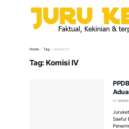
Home
Tag
Komisi IV
Tag:
Komisi IV
PPDB
Adua
BY
ADMIN
Juruke
Saeful
Penerim