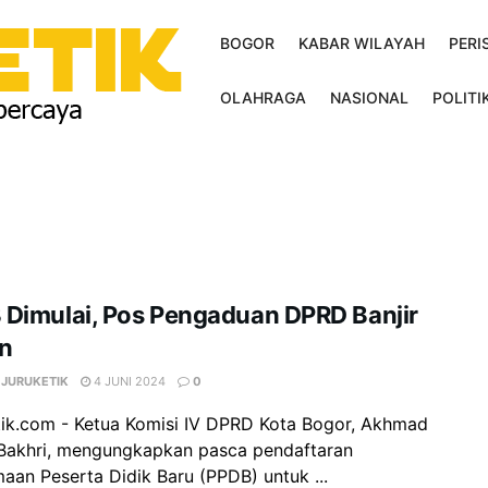
BOGOR
KABAR WILAYAH
PERI
OLAHRAGA
NASIONAL
POLITI
 Dimulai, Pos Pengaduan DPRD Banjir
n
 JURUKETIK
4 JUNI 2024
0
tik.com - Ketua Komisi IV DPRD Kota Bogor, Akhmad
 Bakhri, mengungkapkan pasca pendaftaran
aan Peserta Didik Baru (PPDB) untuk ...