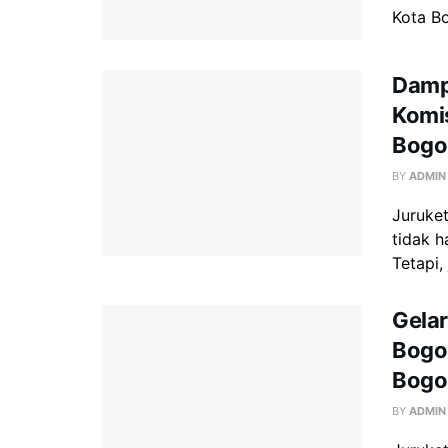
Kota Bo
Dampa
Komis
Bogo
BY
ADMIN
Juruket
tidak h
Tetapi,
Gelar
Bogor
Bogo
BY
ADMIN