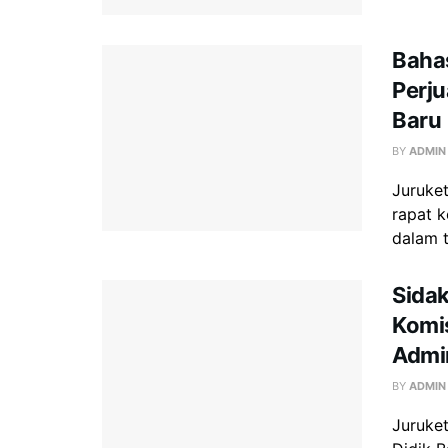
Baha
Perj
Baru
BY
ADMIN
Juruke
rapat k
dalam t
Sidak
Komis
Admi
BY
ADMIN
Juruket