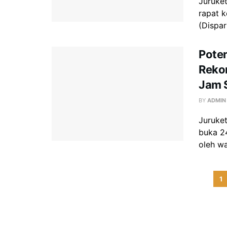
Juruke
rapat 
(Dispar
Poten
Reko
Jam 
BY
ADMIN
Juruke
buka 2
oleh wa
1