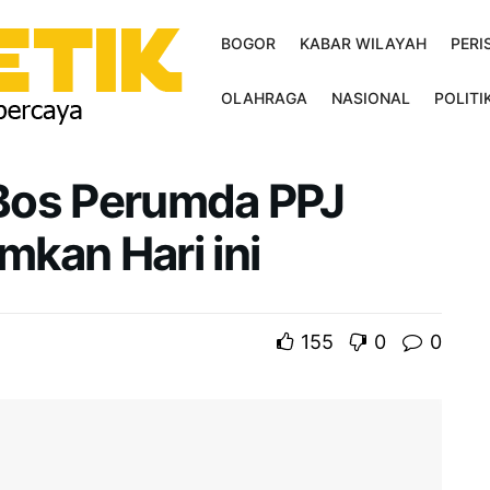
BOGOR
KABAR WILAYAH
PERI
OLAHRAGA
NASIONAL
POLITI
Bos Perumda PPJ
kan Hari ini
155
0
0