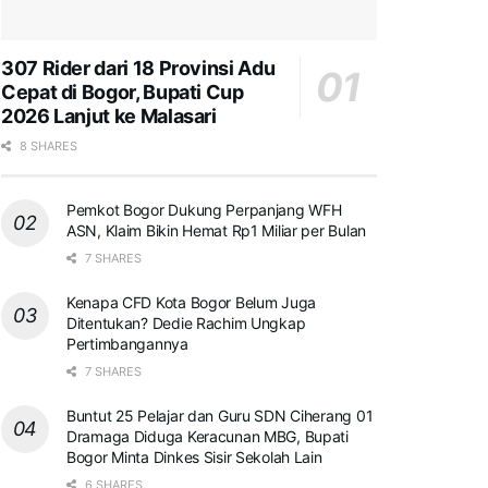
307 Rider dari 18 Provinsi Adu
Cepat di Bogor, Bupati Cup
2026 Lanjut ke Malasari
8 SHARES
Pemkot Bogor Dukung Perpanjang WFH
ASN, Klaim Bikin Hemat Rp1 Miliar per Bulan
7 SHARES
Kenapa CFD Kota Bogor Belum Juga
Ditentukan? Dedie Rachim Ungkap
Pertimbangannya
7 SHARES
Buntut 25 Pelajar dan Guru SDN Ciherang 01
Dramaga Diduga Keracunan MBG, Bupati
Bogor Minta Dinkes Sisir Sekolah Lain
6 SHARES