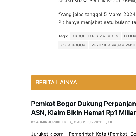
selaku Kuasa Pemilik Modal (KP
“Yang jelas tanggal 5 Maret 2024
Plt hanya menjabat satu bulan,” t
Tags:
ABDUL HARIS MARADEN
DINNA
KOTA BOGOR
PERUMDA PASAR PAKU
BERITA LAINYA
Pemkot Bogor Dukung Perpanja
ASN, Klaim Bikin Hemat Rp1 Miliar
BY
ADMIN JURUKETIK
8 AGUSTUS 2026
0
Juruketik.com - Pemerintah Kota (Pemkot) B