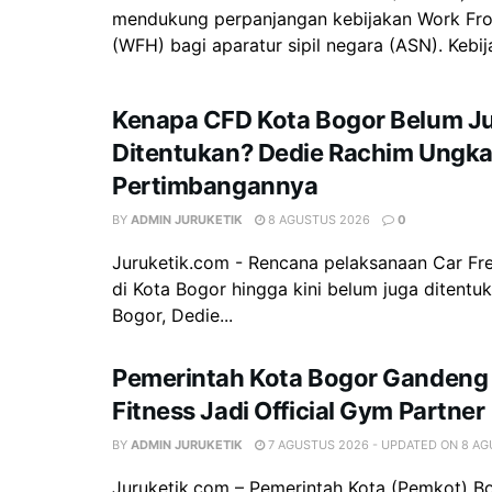
mendukung perpanjangan kebijakan Work F
(WFH) bagi aparatur sipil negara (ASN). Kebija
Kenapa CFD Kota Bogor Belum J
Ditentukan? Dedie Rachim Ungk
Pertimbangannya
BY
ADMIN JURUKETIK
8 AGUSTUS 2026
0
Juruketik.com - Rencana pelaksanaan Car Fr
di Kota Bogor hingga kini belum juga ditentuk
Bogor, Dedie...
Pemerintah Kota Bogor Gandeng 
Fitness Jadi Official Gym Partner
BY
ADMIN JURUKETIK
7 AGUSTUS 2026 - UPDATED ON 8 A
Juruketik.com – Pemerintah Kota (Pemkot) Bo