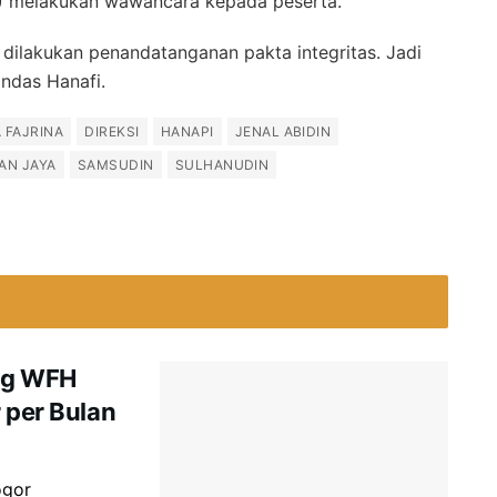
M) melakukan wawancara kepada peserta.
 dilakukan penandatanganan pakta integritas. Jadi
andas Hanafi.
 FAJRINA
DIREKSI
HANAPI
JENAL ABIDIN
AN JAYA
SAMSUDIN
SULHANUDIN
ng WFH
 per Bulan
ogor