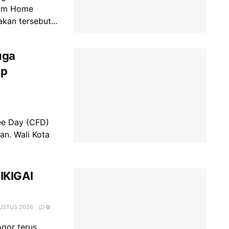
rom Home
kan tersebut...
uga
ap
ee Day (CFD)
an. Wali Kota
IKIGAI
GUSTUS 2026
0
gor terus