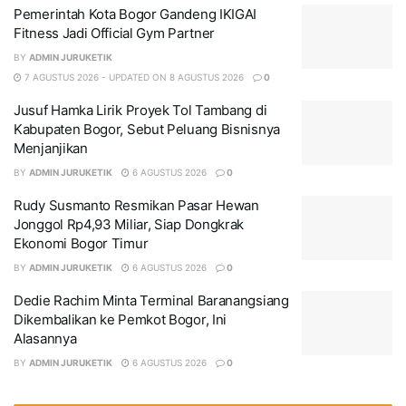
Pemerintah Kota Bogor Gandeng IKIGAI
Fitness Jadi Official Gym Partner
BY
ADMIN JURUKETIK
7 AGUSTUS 2026 - UPDATED ON 8 AGUSTUS 2026
0
Jusuf Hamka Lirik Proyek Tol Tambang di
Kabupaten Bogor, Sebut Peluang Bisnisnya
Menjanjikan
BY
ADMIN JURUKETIK
6 AGUSTUS 2026
0
Rudy Susmanto Resmikan Pasar Hewan
Jonggol Rp4,93 Miliar, Siap Dongkrak
Ekonomi Bogor Timur
BY
ADMIN JURUKETIK
6 AGUSTUS 2026
0
Dedie Rachim Minta Terminal Baranangsiang
Dikembalikan ke Pemkot Bogor, Ini
Alasannya
BY
ADMIN JURUKETIK
6 AGUSTUS 2026
0