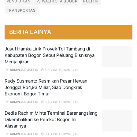
PENDIDIKAN
PJ WALI KOTA BOGOR
POLITIK
TRANSPORTASI
BERITA LAINYA
Jusuf Hamka Lirik Proyek Tol Tambang di
Kabupaten Bogor, Sebut Peluang Bisnisnya
Menjanjikan
BY
ADMIN JURUKETIK
6 AGUSTUS 2026
0
Rudy Susmanto Resmikan Pasar Hewan
Jonggol Rp4,93 Miliar, Siap Dongkrak
Ekonomi Bogor Timur
BY
ADMIN JURUKETIK
6 AGUSTUS 2026
0
Dedie Rachim Minta Terminal Baranangsiang
Dikembalikan ke Pemkot Bogor, Ini
Alasannya
BY
ADMIN JURUKETIK
6 AGUSTUS 2026
0