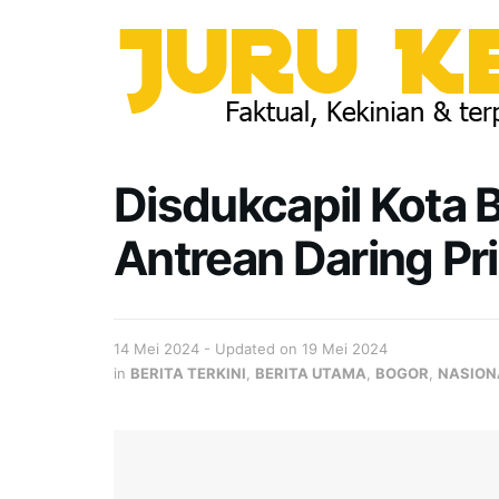
Disdukcapil Kota 
Antrean Daring Pri
14 Mei 2024 - Updated on 19 Mei 2024
in
BERITA TERKINI
,
BERITA UTAMA
,
BOGOR
,
NASION