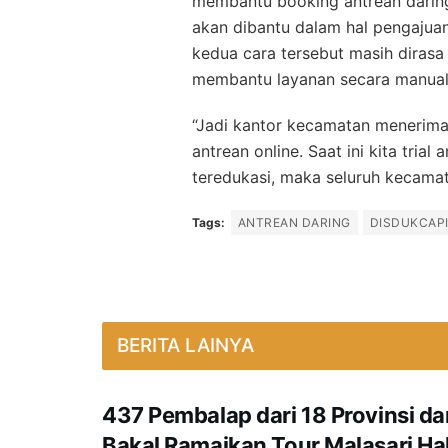
membantu booking antrean daring
akan dibantu dalam hal pengajua
kedua cara tersebut masih dirasa
membantu layanan secara manual
“Jadi kantor kecamatan menerim
antrean online. Saat ini kita tria
teredukasi, maka seluruh kecamat
Tags:
ANTREAN DARING
DISDUKCAP
BERITA LAINYA
437 Pembalap dari 18 Provinsi d
Bakal Ramaikan Tour Malasari Ha