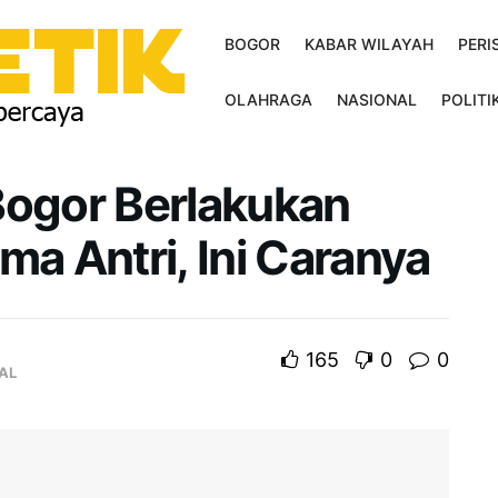
BOGOR
KABAR WILAYAH
PERI
OLAHRAGA
NASIONAL
POLITI
Bogor Berlakukan
ma Antri, Ini Caranya
165
0
0
AL