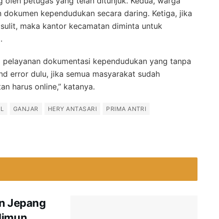
 oleh petugas yang telah ditunjuk. Kedua, warga
n dokumen kependudukan secara daring. Ketiga, jika
 sulit, maka kantor kecamatan diminta untuk
.
a pelayanan dokumentasi kependudukan yang tanpa
l and error dulu, jika semua masyarakat sudah
an harus online,” katanya.
IL
GANJAR
HERY ANTASARI
PRIMA ANTRI
an Jepang
limun