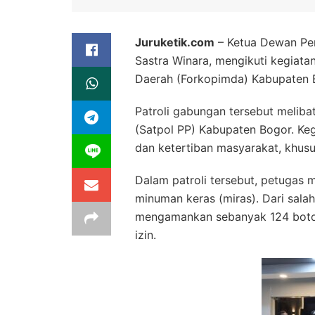
Juruketik.com
– Ketua Dewan Per
Sastra Winara, mengikuti kegiata
Daerah (Forkopimda) Kabupaten B
Patroli gabungan tersebut melibat
(Satpol PP) Kabupaten Bogor. Ke
dan ketertiban masyarakat, khus
Dalam patroli tersebut, petugas me
minuman keras (miras). Dari salah
mengamankan sebanyak 124 botol 
izin.