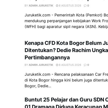
BY
ADMIN JURUKETIK
8 AGUSTUS 2026
0
Juruketik.com - Pemerintah Kota (Pemkot) B
mendukung perpanjangan kebijakan Work F
(WFH) bagi aparatur sipil negara (ASN). Kebija
Kenapa CFD Kota Bogor Belum J
Ditentukan? Dedie Rachim Ungk
Pertimbangannya
BY
ADMIN JURUKETIK
8 AGUSTUS 2026
0
Juruketik.com - Rencana pelaksanaan Car Fr
di Kota Bogor hingga kini belum juga ditentuk
Bogor, Dedie...
Buntut 25 Pelajar dan Guru SDN 
01 Dramaga Diduga Keracunan M