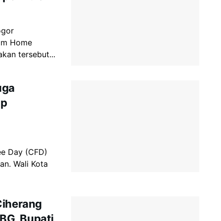
ogor
rom Home
kan tersebut...
uga
ap
ee Day (CFD)
an. Wali Kota
Ciherang
BG, Bupati