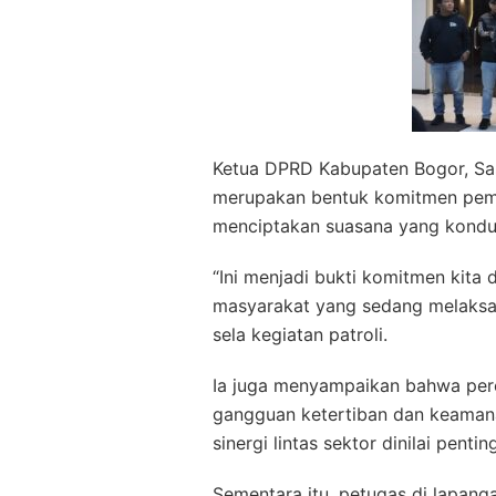
Ketua DPRD Kabupaten Bogor, Sas
merupakan bentuk komitmen peme
menciptakan suasana yang kondu
“Ini menjadi bukti komitmen kita
masyarakat yang sedang melaksan
sela kegiatan patroli.
Ia juga menyampaikan bahwa pere
gangguan ketertiban dan keamanan
sinergi lintas sektor dinilai pe
Sementara itu, petugas di lapan