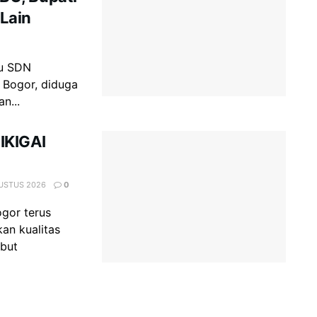
 Lain
ru SDN
 Bogor, diduga
n...
IKIGAI
GUSTUS 2026
0
gor terus
an kualitas
ebut