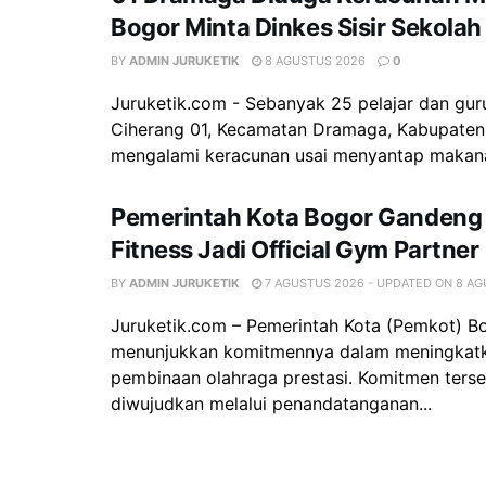
Bogor Minta Dinkes Sisir Sekolah
BY
ADMIN JURUKETIK
8 AGUSTUS 2026
0
Juruketik.com - Sebanyak 25 pelajar dan gu
Ciherang 01, Kecamatan Dramaga, Kabupaten
mengalami keracunan usai menyantap makana
Pemerintah Kota Bogor Gandeng 
Fitness Jadi Official Gym Partner
BY
ADMIN JURUKETIK
7 AGUSTUS 2026 - UPDATED ON 8 A
Juruketik.com – Pemerintah Kota (Pemkot) Bo
menunjukkan komitmennya dalam meningkatk
pembinaan olahraga prestasi. Komitmen ters
diwujudkan melalui penandatanganan...