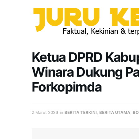
Ketua DPRD Kabup
Winara Dukung Pat
Forkopimda
2 Maret 2026
in
BERITA TERKINI
,
BERITA UTAMA
,
BO