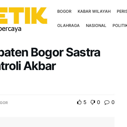
BOGOR
KABAR WILAYAH
PERI
OLAHRAGA
NASIONAL
POLITI
aten Bogor Sastra
roli Akbar
5
0
0
GOR