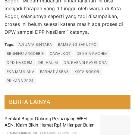
Bogor. “Mudah-mudahan ikhtiar lanjutan ini bisa
menjadi harapan yang ditunggu oleh warga di Kota
Bogor, selanjutnya seperti yang tadi disampaikan,
proses ini belum selesai katena masih ada proses di
DPW sampai DPP NasDem,” katanya.
Tags:
AJI JAYA BINTARA
BAMBANG SAPUTRO
BENNINU ARGOEBIE
CAWALKOT
DEDIE A RACHIM
DPD NASDEM
DR. HALIM
DR. RAENDI RAYENDRA
EKA MAULANA
FARHAT ABBAS
KOTA BOGOR
PILKADA 2024
BERITA LAINYA
Pemkot Bogor Dukung Perpanjang WFH
ASN, Klaim Bikin Hemat Rp1 Miliar per Bulan
BY
ADMIN JURUKETIK
8 AGUSTUS 2026
0