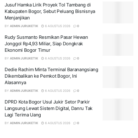
Jusuf Hamka Lirik Proyek Tol Tambang di
Kabupaten Bogor, Sebut Peluang Bisnisnya
Menjanjikan
BY
ADMIN JURUKETIK
6 AGUSTUS 2026
0
Rudy Susmanto Resmikan Pasar Hewan
Jonggol Rp4,93 Miliar, Siap Dongkrak
Ekonomi Bogor Timur
BY
ADMIN JURUKETIK
6 AGUSTUS 2026
0
Dedie Rachim Minta Terminal Baranangsiang
Dikembalikan ke Pemkot Bogor, Ini
Alasannya
BY
ADMIN JURUKETIK
6 AGUSTUS 2026
0
DPRD Kota Bogor Usul Jukir Setor Parkir
Langsung Lewat Sistem Digital, Danru Tak
Lagi Terima Uang
BY
ADMIN JURUKETIK
6 AGUSTUS 2026
0