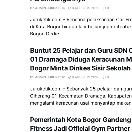
BY
ADMIN JURUKETIK
8 AGUSTUS 2026
0
Juruketik.com - Rencana pelaksanaan Car Fr
di Kota Bogor hingga kini belum juga ditentuk
Bogor, Dedie...
Buntut 25 Pelajar dan Guru SDN 
01 Dramaga Diduga Keracunan M
Bogor Minta Dinkes Sisir Sekolah
BY
ADMIN JURUKETIK
8 AGUSTUS 2026
0
Juruketik.com - Sebanyak 25 pelajar dan gu
Ciherang 01, Kecamatan Dramaga, Kabupaten
mengalami keracunan usai menyantap makana
Pemerintah Kota Bogor Gandeng 
Fitness Jadi Official Gym Partner