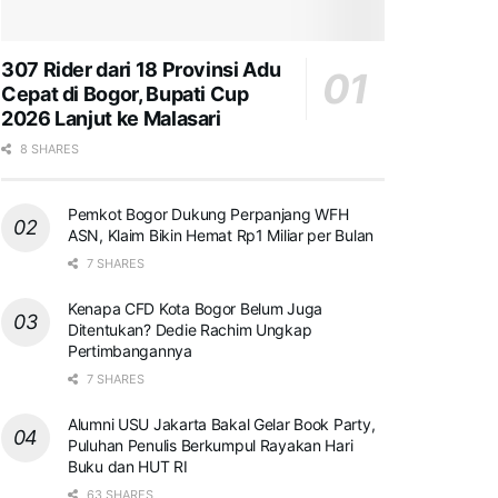
307 Rider dari 18 Provinsi Adu
Cepat di Bogor, Bupati Cup
2026 Lanjut ke Malasari
8 SHARES
Pemkot Bogor Dukung Perpanjang WFH
ASN, Klaim Bikin Hemat Rp1 Miliar per Bulan
7 SHARES
Kenapa CFD Kota Bogor Belum Juga
Ditentukan? Dedie Rachim Ungkap
Pertimbangannya
7 SHARES
Alumni USU Jakarta Bakal Gelar Book Party,
Puluhan Penulis Berkumpul Rayakan Hari
Buku dan HUT RI
63 SHARES