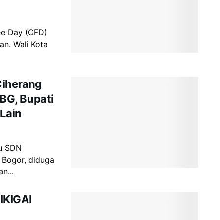
ee Day (CFD)
an. Wali Kota
Ciherang
BG, Bupati
 Lain
ru SDN
 Bogor, diduga
n...
IKIGAI