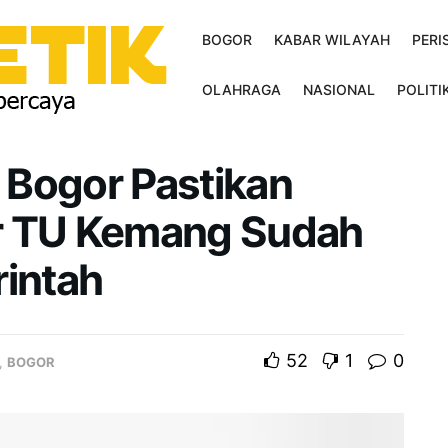
BOGOR
KABAR WILAYAH
PERI
OLAHRAGA
NASIONAL
POLITI
 Bogor Pastikan
r TU Kemang Sudah
rintah
52
1
0
,
BOGOR