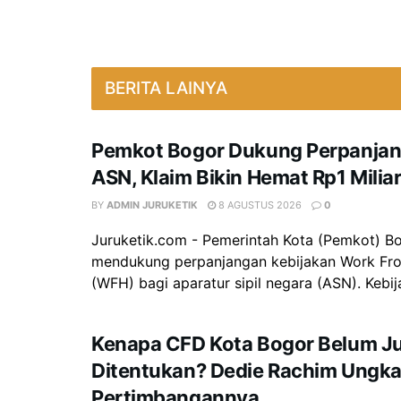
BERITA LAINYA
Pemkot Bogor Dukung Perpanja
ASN, Klaim Bikin Hemat Rp1 Miliar
BY
ADMIN JURUKETIK
8 AGUSTUS 2026
0
Juruketik.com - Pemerintah Kota (Pemkot) B
mendukung perpanjangan kebijakan Work F
(WFH) bagi aparatur sipil negara (ASN). Kebija
Kenapa CFD Kota Bogor Belum J
Ditentukan? Dedie Rachim Ungk
Pertimbangannya