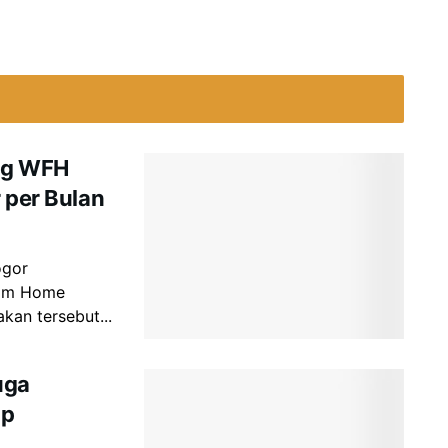
ng WFH
 per Bulan
ogor
rom Home
kan tersebut...
uga
ap