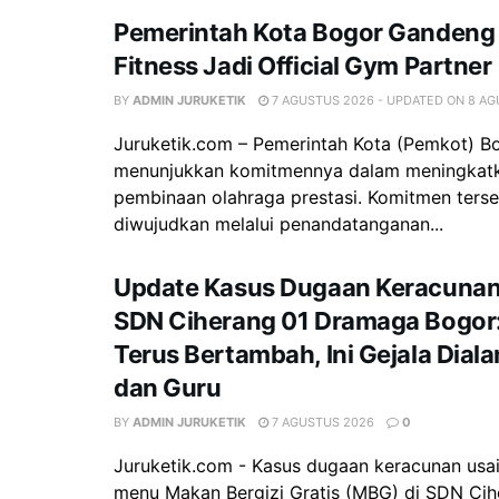
Pemerintah Kota Bogor Gandeng 
Fitness Jadi Official Gym Partner
BY
ADMIN JURUKETIK
7 AGUSTUS 2026 - UPDATED ON 8 A
Juruketik.com – Pemerintah Kota (Pemkot) Bo
menunjukkan komitmennya dalam meningkatk
pembinaan olahraga prestasi. Komitmen ters
diwujudkan melalui penandatanganan...
Update Kasus Dugaan Keracunan
SDN Ciherang 01 Dramaga Bogor
Terus Bertambah, Ini Gejala Dial
dan Guru
BY
ADMIN JURUKETIK
7 AGUSTUS 2026
0
Juruketik.com - Kasus dugaan keracunan usa
menu Makan Bergizi Gratis (MBG) di SDN Cih