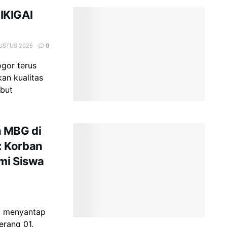
IKIGAI
GUSTUS 2026
0
gor terus
an kualitas
ebut
 MBG di
: Korban
ami Siswa
i menyantap
erang 01,