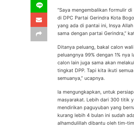
“Saya mengembalikan formulir di 
di DPC Partai Gerindra Kota Bog
yang ada di pantai ini, Insya Alla
sama dengan partai Gerindra,” ka
Ditanya peluang, bakal calon wali
peluangnya 99% dengan 1% nya lag
calon lain juga sama akan melak
tingkat DPP. Tapi kita ikuti semu
semuanya,” ucapnya.
Ia mengungkapkan, untuk persiapa
masyarakat. Lebih dari 300 titik y
mendirikan paguyuban yang berna
kurang lebih 4 bulan ini sudah ad
alhamdulillah dibantu oleh tim-ti