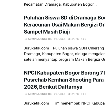
Kecamatan Dramaga, Kabupaten Bogor,...
Puluhan Siswa SD di Dramaga Bo
Keracunan Usai Makan Bergizi Gra
Sampel Masih Diuji
BY
ADMIN JURUKETIK
7 AGUSTUS 2026
0
Juruketik.com - Puluhan siswa SDN Ciherang
Dramaga, Kabupaten Bogor, diduga mengala
setelah menyantap program Makan Bergizi Gra
NPCI Kabupaten Bogor Borong 7 M
Pusrehab Kemhan Shooting Para 
2026, Berikut Daftarnya
BY
ADMIN JURUKETIK
7 AGUSTUS 2026
0
Juruketik.com - Tim menembak NPCI Kabupa