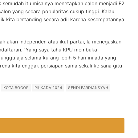
dak semudah itu misalnya menetapkan calon menjadi F2
alon yang secara popularitas cukup tinggi. Kalau
aik kita bertanding secara adil karena kesempatannya
h akan independen atau ikut partai, Ia menegaskan,
endaftaran. “Yang saya tahu KPU membuka
unggu aja selama kurang lebih 5 hari ini ada yang
ena kita enggak persiapan sama sekali ke sana gitu
KOTA BOGOR
PILKADA 2024
SENDI FARDIANSYAH