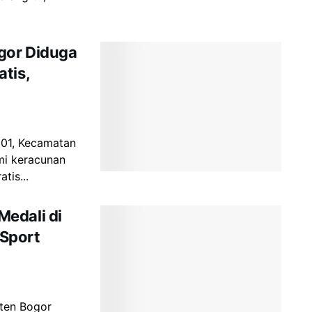
gor Diduga
tis,
 01, Kecamatan
mi keracunan
tis...
edali di
Sport
ten Bogor