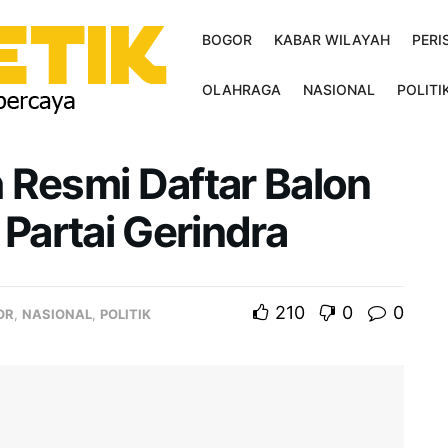
BOGOR
KABAR WILAYAH
PERI
OLAHRAGA
NASIONAL
POLITI
 Resmi Daftar Balon
 Partai Gerindra
210
0
0
OR
,
NASIONAL
,
POLITIK