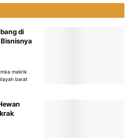
mbang di
 Bisnisnya
amka melirik
ilayah barat
 Hewan
gkrak