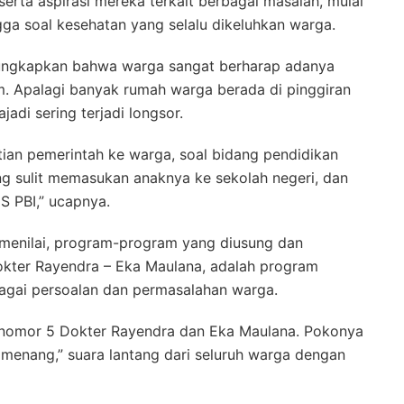
erta aspirasi mereka terkait berbagai masalah, mulai
ingga soal kesehatan yang selalu dikeluhkan warga.
gungkapkan bahwa warga sangat berharap adanya
um. Apalagi banyak rumah warga berada di pinggiran
adi sering terjadi longsor.
atian pemerintah ke warga, soal bidang pendidikan
g sulit memasukan anaknya ke sekolah negeri, dan
S PBI,” ucapnya.
menilai, program-program yang diusung dan
okter Rayendra – Eka Maulana, adalah program
bagai persoalan dan permasalahan warga.
nomor 5 Dokter Rayendra dan Eka Maulana. Pokonya
s menang,” suara lantang dari seluruh warga dengan