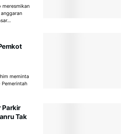
to meresmikan
 anggaran
ar...
 Pemkot
achim meminta
e Pemerintah
 Parkir
Danru Tak