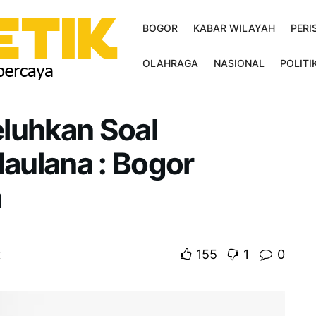
BOGOR
KABAR WILAYAH
PERI
OLAHRAGA
NASIONAL
POLITI
luhkan Soal
Maulana : Bogor
a
155
1
0
K