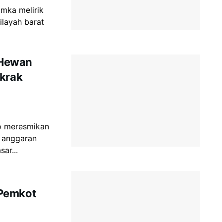
amka melirik
ilayah barat
 Hewan
gkrak
to meresmikan
 anggaran
ar...
 Pemkot