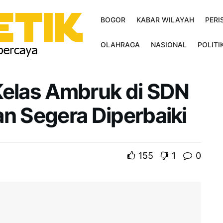
BOGOR
KABAR WILAYAH
PERI
OLAHRAGA
NASIONAL
POLITI
Kelas Ambruk di SDN
kan Segera Diperbaiki
155
1
0