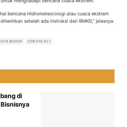
ah untuk menghadapi bencana cuaca ekstrem.
hal bencana Hidrometeorologi atau cuaca ekstrem
ihentikan setelah ada instruksi dari BMKG,” jelasnya.
KOTA BOGOR
SDN POLISI 1
mbang di
 Bisnisnya