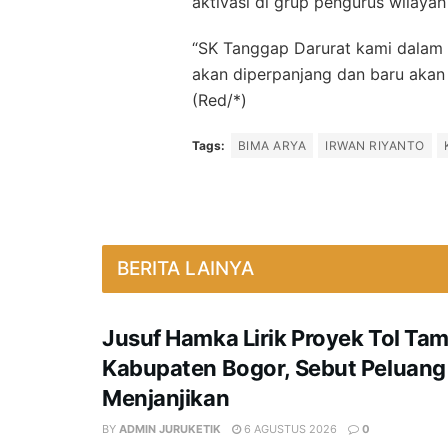
aktivasi di grup pengurus wilay
“SK Tanggap Darurat kami dalam 
akan diperpanjang dan baru akan d
(Red/*)
Tags:
BIMA ARYA
IRWAN RIYANTO
BERITA LAINYA
Jusuf Hamka Lirik Proyek Tol Ta
Kabupaten Bogor, Sebut Peluang
Menjanjikan
BY
ADMIN JURUKETIK
6 AGUSTUS 2026
0