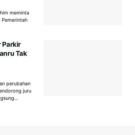
achim meminta
e Pemerintah
 Parkir
Danru Tak
an perubahan
endorong juru
gsung...