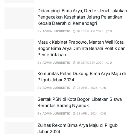
Didampingi Bima Arya, Dedie-Jenal Lakukan
Pengecekan Kesehatan Jelang Pelantikan
Kepala Daerah di Kemendagri
BY
ADMIN JURUKETIK
16 FEBRUARI 2025
0
Masuk Kabinet Prabowo, Mantan Wali Kota
Bogor Bima Arya Diminta Benahi Politik dan
Pemerintahan
BY
ADMIN JURUKETIK
15 OKTOBER 2024
0
Komunitas Pelari Dukung Bima Arya Maju di
Pilgub Jabar 2024
BY
ADMIN JURUKETIK
28 APRIL 2024
0
Gertak PSN di Kota Bogor, Libatkan Siswa
Berantas Sarang Nyamuk
BY
ADMIN JURUKETIK
23 APRIL 2024
0
Zulhas Rekom Bima Arya Maju di Pilgub
Jabar 2024