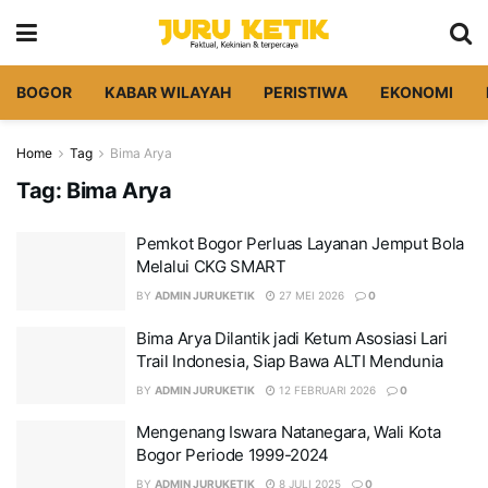
BOGOR
KABAR WILAYAH
PERISTIWA
EKONOMI
Home
Tag
Bima Arya
Tag:
Bima Arya
Pemkot Bogor Perluas Layanan Jemput Bola
Melalui CKG SMART
BY
ADMIN JURUKETIK
27 MEI 2026
0
Bima Arya Dilantik jadi Ketum Asosiasi Lari
Trail Indonesia, Siap Bawa ALTI Mendunia
BY
ADMIN JURUKETIK
12 FEBRUARI 2026
0
Mengenang Iswara Natanegara, Wali Kota
Bogor Periode 1999-2024
BY
ADMIN JURUKETIK
8 JULI 2025
0