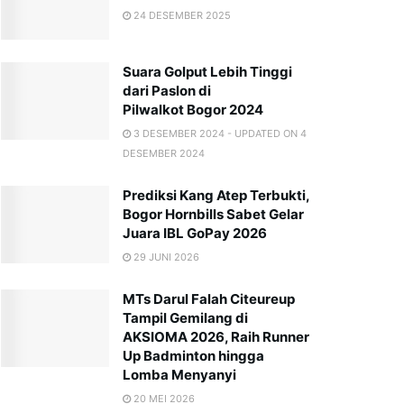
24 DESEMBER 2025
Suara Golput Lebih Tinggi
dari Paslon di
Pilwalkot Bogor 2024
3 DESEMBER 2024 - UPDATED ON 4
DESEMBER 2024
Prediksi Kang Atep Terbukti,
Bogor Hornbills Sabet Gelar
Juara IBL GoPay 2026
29 JUNI 2026
MTs Darul Falah Citeureup
Tampil Gemilang di
AKSIOMA 2026, Raih Runner
Up Badminton hingga
Lomba Menyanyi
20 MEI 2026