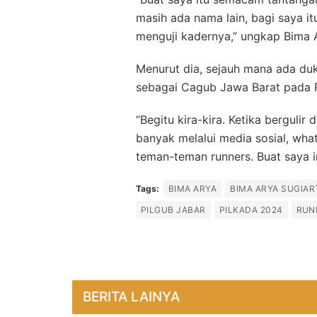
masih ada nama lain, bagi saya i
menguji kadernya,” ungkap Bima 
Menurut dia, sejauh mana ada du
sebagai Cagub Jawa Barat pada P
“Begitu kira-kira. Ketika berguli
banyak melalui media sosial, wh
teman-teman runners. Buat saya 
Tags:
BIMA ARYA
BIMA ARYA SUGIAR
PILGUB JABAR
PILKADA 2024
RUN
BERITA LAINYA