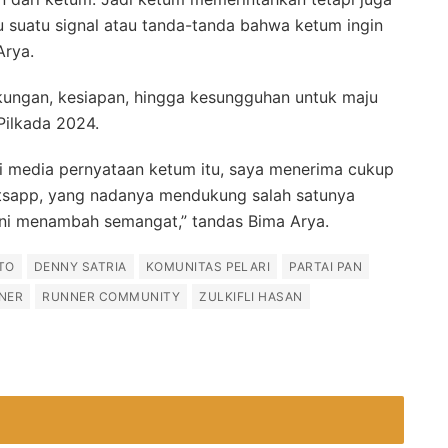
tu suatu signal atau tanda-tanda bahwa ketum ingin
Arya.
kungan, kesiapan, hingga kesungguhan untuk maju
ilkada 2024.
r di media pernyataan ketum itu, saya menerima cukup
atsapp, yang nadanya mendukung salah satunya
ini menambah semangat,” tandas Bima Arya.
TO
DENNY SATRIA
KOMUNITAS PELARI
PARTAI PAN
NER
RUNNER COMMUNITY
ZULKIFLI HASAN