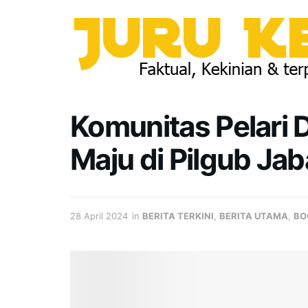
Komunitas Pelari
Maju di Pilgub Ja
28 April 2024
in
BERITA TERKINI
,
BERITA UTAMA
,
BO