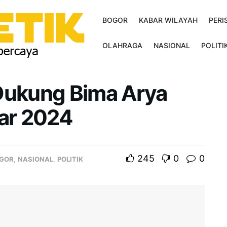
BOGOR
KABAR WILAYAH
PERI
OLAHRAGA
NASIONAL
POLITI
 Dukung Bima Arya
bar 2024
245
0
0
GOR
,
NASIONAL
,
POLITIK