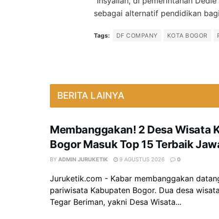
“Insyallah, di pemerintahan Ded
sebagai alternatif pendidikan bag
Tags:
DF COMPANY
KOTA BOGOR
BERITA LAINYA
Membanggakan! 2 Desa Wisata 
Bogor Masuk Top 15 Terbaik Jaw
BY
ADMIN JURUKETIK
9 AGUSTUS 2026
0
Juruketik.com - Kabar membanggakan datang
pariwisata Kabupaten Bogor. Dua desa wisata
Tegar Beriman, yakni Desa Wisata...