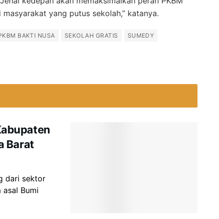
ie Jenal kedepan akan memaksimalkan peran PKBM
i masyarakat yang putus sekolah,” katanya.
PKBM BAKTI NUSA
SEKOLAH GRATIS
SUMEDY
Kabupaten
a Barat
 dari sektor
 asal Bumi