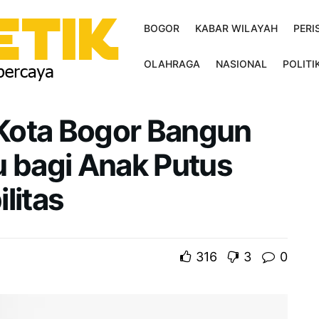
BOGOR
KABAR WILAYAH
PERI
OLAHRAGA
NASIONAL
POLITI
Kota Bogor Bangun
u bagi Anak Putus
litas
316
3
0