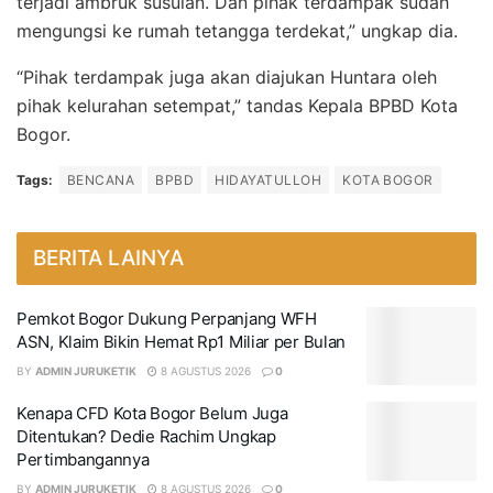
terjadi ambruk susulan. Dan pihak terdampak sudah
mengungsi ke rumah tetangga terdekat,” ungkap dia.
“Pihak terdampak juga akan diajukan Huntara oleh
pihak kelurahan setempat,” tandas Kepala BPBD Kota
Bogor.
Tags:
BENCANA
BPBD
HIDAYATULLOH
KOTA BOGOR
BERITA LAINYA
Pemkot Bogor Dukung Perpanjang WFH
ASN, Klaim Bikin Hemat Rp1 Miliar per Bulan
BY
ADMIN JURUKETIK
8 AGUSTUS 2026
0
Kenapa CFD Kota Bogor Belum Juga
Ditentukan? Dedie Rachim Ungkap
Pertimbangannya
BY
ADMIN JURUKETIK
8 AGUSTUS 2026
0