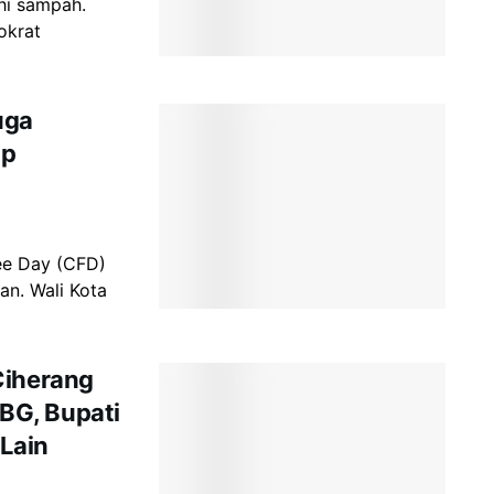
hi sampah.
okrat
uga
ap
ee Day (CFD)
an. Wali Kota
Ciherang
BG, Bupati
 Lain