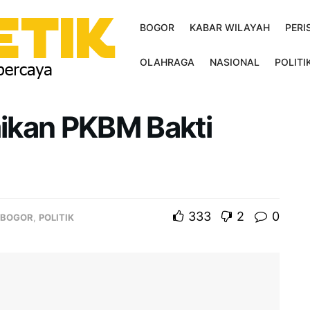
BOGOR
KABAR WILAYAH
PERI
OLAHRAGA
NASIONAL
POLITI
ikan PKBM Bakti
333
2
0
BOGOR
,
POLITIK