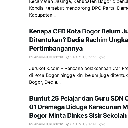
Kecamatan Jasinga, Kabupaten Bogor dipenu
Kondisi tersebut mendorong DPC Partai Dem
Kabupaten...
Kenapa CFD Kota Bogor Belum J
Ditentukan? Dedie Rachim Ungk
Pertimbangannya
BY
ADMIN JURUKETIK
8 AGUSTUS 2026
0
Juruketik.com - Rencana pelaksanaan Car Fr
di Kota Bogor hingga kini belum juga ditentuk
Bogor, Dedie...
Buntut 25 Pelajar dan Guru SDN 
01 Dramaga Diduga Keracunan M
Bogor Minta Dinkes Sisir Sekolah
BY
ADMIN JURUKETIK
8 AGUSTUS 2026
0