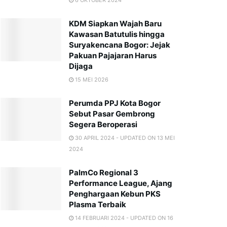
KDM Siapkan Wajah Baru
Kawasan Batutulis hingga
Suryakencana Bogor: Jejak
Pakuan Pajajaran Harus
Dijaga
15 MEI 2026
Perumda PPJ Kota Bogor
Sebut Pasar Gembrong
Segera Beroperasi
30 APRIL 2024 - UPDATED ON 13 MEI
2024
PalmCo Regional 3
Performance League, Ajang
Penghargaan Kebun PKS
Plasma Terbaik
14 FEBRUARI 2024 - UPDATED ON 16