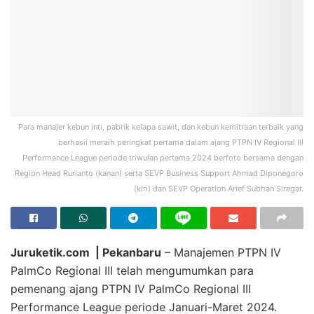
Para manajer kebun inti, pabrik kelapa sawit, dan kebun kemitraan terbaik yang
berhasil meraih peringkat pertama dalam ajang PTPN IV Regional III
Performance League periode triwulan pertama 2024 berfoto bersama dengan
Region Head Rurianto (kanan) serta SEVP Business Support Ahmad Diponegoro
(kiri) dan SEVP Operation Arief Subhan Siregar.
Juruketik.com | Pekanbaru
– Manajemen PTPN IV
PalmCo Regional III telah mengumumkan para
pemenang ajang PTPN IV PalmCo Regional III
Performance League periode Januari-Maret 2024.